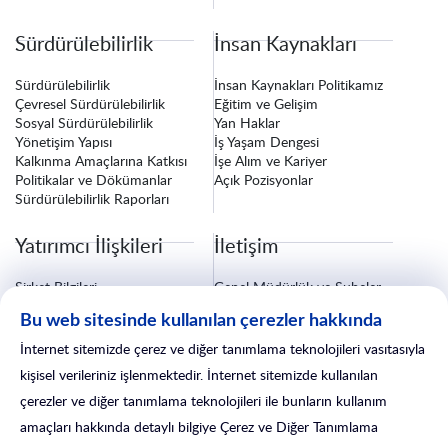
Sürdürülebilirlik
İnsan Kaynakları
Sürdürülebilirlik
İnsan Kaynakları Politikamız
Çevresel Sürdürülebilirlik
Eğitim ve Gelişim
Sosyal Sürdürülebilirlik
Yan Haklar
Yönetişim Yapısı
İş Yaşam Dengesi
Kalkınma Amaçlarına Katkısı
İşe Alım ve Kariyer
Politikalar ve Dökümanlar
Açık Pozisyonlar
Sürdürülebilirlik Raporları
Yatırımcı İlişkileri
İletişim
Şirket Bilgileri
Genel Müdürlük ve Şubeler
Finansal Bilgiler
Bize Ulaşın
Bu web sitesinde kullanılan çerezler hakkında
Özel Durum Açıklamaları
Fatura ve Tebligat Bilgileri
Kurumsal Yönetim
Sigorta İşlemleri
İnternet sitemizde çerez ve diğer tanımlama teknolojileri vasıtasıyla
Yatırımcı İlişkileri Formu
Satış Sonrası Hizmetler
kişisel verileriniz işlenmektedir. İnternet sitemizde kullanılan
çerezler ve diğer tanımlama teknolojileri ile bunların kullanım
amaçları hakkında detaylı bilgiye Çerez ve Diğer Tanımlama