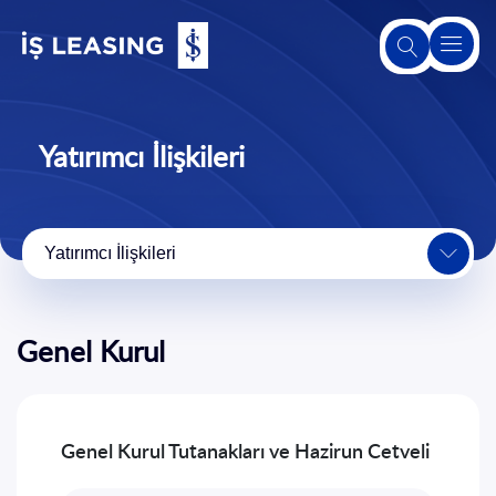
Hakkımızda
Yatırımcı İlişkileri
Leasing
Hakkında
Yatırımcı İlişkileri
Ürünlerimiz
ve
Hizmetlerimiz
Genel Kurul
2. El Satış
Platformu
Sürdürülebilirlik
Genel Kurul Tutanakları ve Hazirun Cetveli