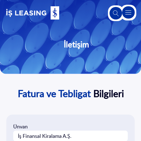
Hakkımızda
İletişim
Leasing
Hakkında
Ürünlerimiz
ve
Hizmetlerimiz
Fatura ve Tebligat
Bilgileri
2. El Satış
Platformu
Ünvan
Sürdürülebilirlik
İş Finansal Kiralama A.Ş.