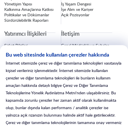
Yönetişim Yapısı
İş Yaşam Dengesi
Kalkınma Amaçlarına Katkısı
İşe Alım ve Kariyer
Politikalar ve Dökümanlar
Açık Pozisyonlar
Sürdürülebilirlik Raporları
Yatırımcı İlişkileri
İletişim
Şirket Bilgileri
Genel Müdürlük ve Şubeler
Finansal Bilgiler
Bize Ulaşın
Bu web sitesinde kullanılan çerezler hakkında
Özel Durum Açıklamaları
Fatura ve Tebligat Bilgileri
Kurumsal Yönetim
Sigorta İşlemleri
İnternet sitemizde çerez ve diğer tanımlama teknolojileri vasıtasıyla
Yatırımcı İlişkileri Formu
Satış Sonrası Hizmetler
kişisel verileriniz işlenmektedir. İnternet sitemizde kullanılan
çerezler ve diğer tanımlama teknolojileri ile bunların kullanım
amaçları hakkında detaylı bilgiye Çerez ve Diğer Tanımlama
Teknolojilerine Yönelik Aydınlatma Metni'nden ulaşabilirsiniz. Bu
kapsamda zorunlu çerezler her zaman aktif olarak kullanılmakta
olup, bunlar dışında kalan performans / analitik çerezler ise
yalnızca açık rızanızın bulunması halinde aktif hale getirilecektir.
Çerez ve diğer tanımlama teknolojilerinin tamamına onay vermeniz