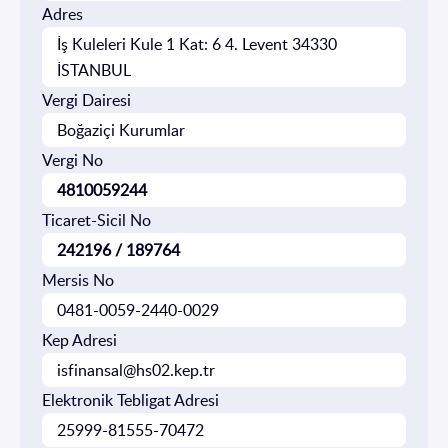
İletişim
Adres
İş Kuleleri Kule 1 Kat: 6 4. Levent 34330
EN
TR
İSTANBUL
Vergi Dairesi
Boğaziçi Kurumlar
Vergi No
4810059244
Ticaret-Sicil No
242196
/
189764
Mersis No
0481-0059-2440-0029
Kep Adresi
isfinansal@hs02.kep.tr
Elektronik Tebligat Adresi
25999-81555-70472