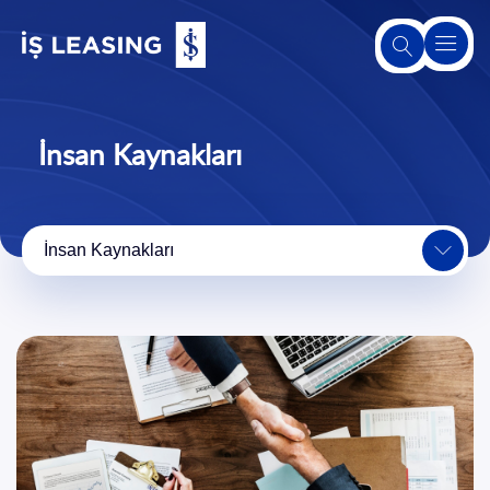
Hakkımızda
İnsan Kaynakları
Leasing
Hakkında
İnsan Kaynakları
Ürünlerimiz
ve
Hizmetlerimiz
2. El Satış
Platformu
Sürdürülebilirlik