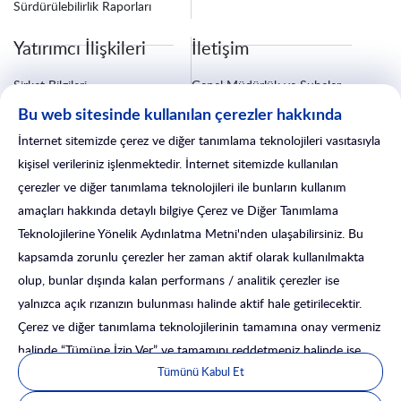
Sürdürülebilirlik Raporları
Yatırımcı İlişkileri
İletişim
Şirket Bilgileri
Genel Müdürlük ve Şubeler
Finansal Bilgiler
Bize Ulaşın
Bu web sitesinde kullanılan çerezler hakkında
Özel Durum Açıklamaları
Fatura ve Tebligat Bilgileri
Kurumsal Yönetim
Sigorta İşlemleri
İnternet sitemizde çerez ve diğer tanımlama teknolojileri vasıtasıyla
Yatırımcı İlişkileri Formu
Satış Sonrası Hizmetler
kişisel verileriniz işlenmektedir. İnternet sitemizde kullanılan
çerezler ve diğer tanımlama teknolojileri ile bunların kullanım
amaçları hakkında detaylı bilgiye Çerez ve Diğer Tanımlama
Teknolojilerine Yönelik Aydınlatma Metni'nden ulaşabilirsiniz. Bu
kapsamda zorunlu çerezler her zaman aktif olarak kullanılmakta
olup, bunlar dışında kalan performans / analitik çerezler ise
yalnızca açık rızanızın bulunması halinde aktif hale getirilecektir.
Çerez ve diğer tanımlama teknolojilerinin tamamına onay vermeniz
halinde “Tümüne İzin Ver” ve tamamını reddetmeniz halinde ise
© 2025 İsLeasing. Tüm Hakları Saklıdır.
Tümünü Kabul Et
“Tümünü Reddet” seçeneği ile ilerleyebilirsiniz. Ayrıca, işbu çerez
KVKK
Gerekli Belgeler
KDV Tablosu
Mevzuat
Leasing'de KDV
yönetim panelinden butonları tercihinize göre açık veya kapalı