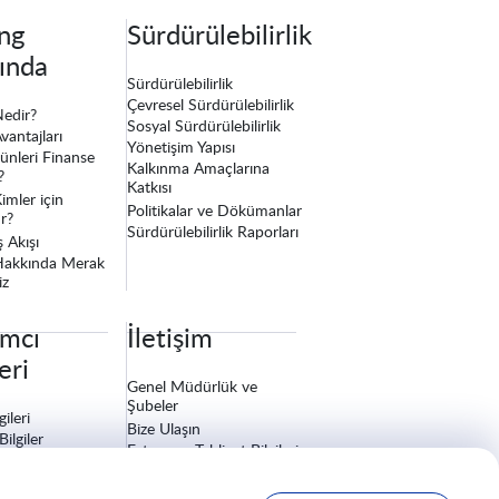
ng
Sürdürülebilirlik
ında
Sürdürülebilirlik
Çevresel Sürdürülebilirlik
Nedir?
Sosyal Sürdürülebilirlik
vantajları
Yönetişim Yapısı
ünleri Finanse
Kalkınma Amaçlarına
?
Katkısı
imler için
Politikalar ve Dökümanlar
r?
Sürdürülebilirlik Raporları
ş Akışı
Hakkında Merak
iz
ımcı
İletişim
leri
Genel Müdürlük ve
Şubeler
gileri
Bize Ulaşın
Bilgiler
Fatura ve Tebligat Bilgileri
um Açıklamaları
Sigorta İşlemleri
l Yönetim
Satış Sonrası Hizmetler