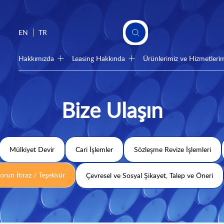
EN
TR
Hakkımızda
Leasing Hakkında
Ürünlerimiz ve Hizmetleri
Bize Ulaşın
Mülkiyet Devir
Cari İşlemler
Sözleşme Revize İşlemleri
orun İtiraz / Teşekkür
Çevresel ve Sosyal Şikayet, Talep ve Öneri