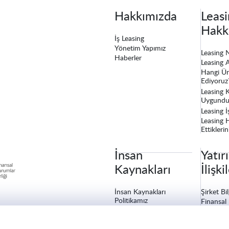
Hakkımızda
Leasi
Hakk
İş Leasing
Yönetim Yapımız
Leasing 
Haberler
Leasing A
Hangi Ür
Ediyoruz
Leasing K
Uygundu
Leasing İ
Leasing 
Ettiklerin
İnsan
Yatır
Kaynakları
İlişki
İnsan Kaynakları
Şirket Bil
Politikamız
Finansal 
Eğitim ve Gelişim
Özel Dur
Yan Haklar
Kurumsa