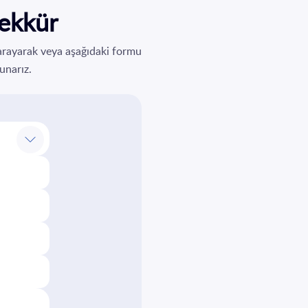
şekkür
 arayarak veya aşağıdaki formu
sunarız.