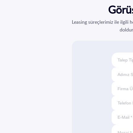
Görüş
Leasing süreçlerimiz ile ilgi
doldura