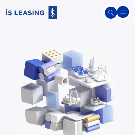
Hakkımızda
Leasing
Hakkında
Ürünlerimiz
ve
Hizmetlerimiz
2. El Satış
Platformu
Sürdürülebilirlik